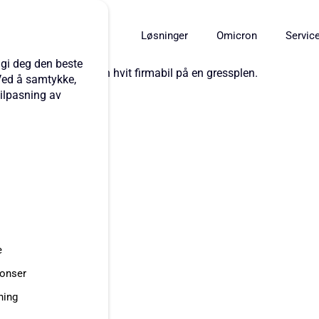
Løsninger
Omicron
Servic
 gi deg den beste
Ved å samtykke,
tilpasning av
e
nonser
ning