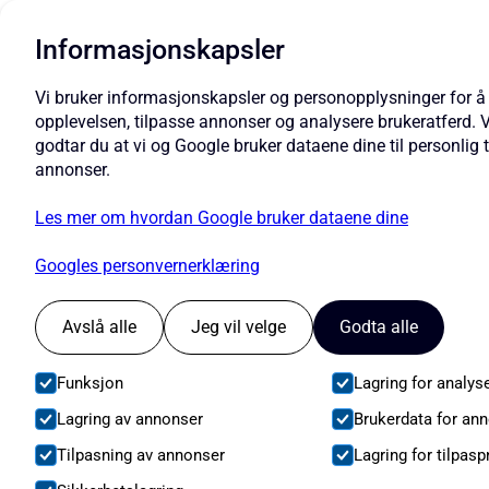
Informasjonskapsler
Vi bruker informasjonskapsler og personopplysninger for å
opplevelsen, tilpasse annonser og analysere brukeratferd. 
godtar du at vi og Google bruker dataene dine til personlig 
annonser.
Les mer om hvordan Google bruker dataene dine
Googles personvernerklæring
Avslå alle
Jeg vil velge
Godta alle
Funksjon
Lagring for analys
Lagring av annonser
Brukerdata for an
Tilpasning av annonser
Lagring for tilpasp