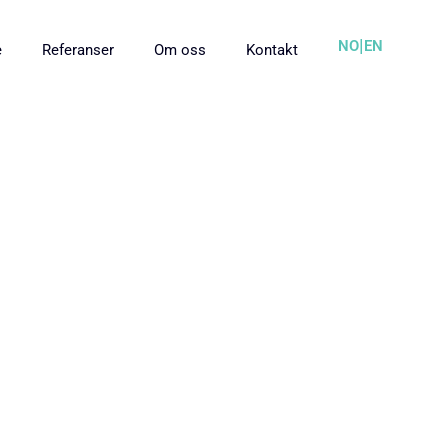
|
NO
EN
e
Referanser
Om oss
Kontakt