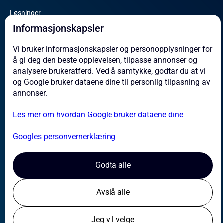
Løsninger
Omicron
Informasjonskapsler
Service
Vi bruker informasjonskapsler og personopplysninger for
å gi deg den beste opplevelsen, tilpasse annonser og
Om oss
analysere brukeratferd. Ved å samtykke, godtar du at vi
Referanser
og Google bruker dataene dine til personlig tilpasning av
Aktuelt
annonser.
Kontakt
Les mer om hvordan Google bruker dataene dine
Jobb hos oss
Leverandører
Googles personvernerklæring
Aktsomhetsvurdering
Godta alle
Sertifiseringer og HMS
Personvernerklæring
Avslå alle
Jeg vil velge
© Fosstech AS