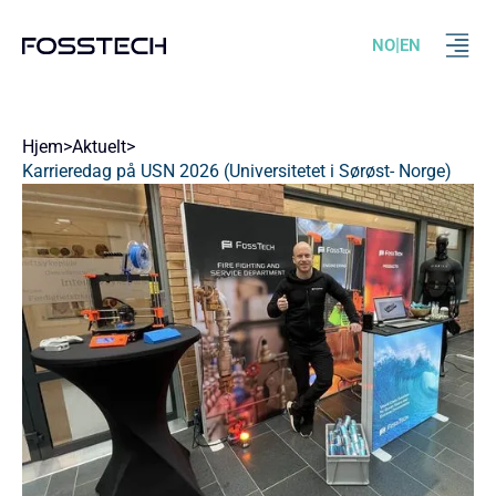
|
NO
EN
Hjem
>
Aktuelt
>
Karrieredag på USN 2026 (Universitetet i Sørøst- Norge)