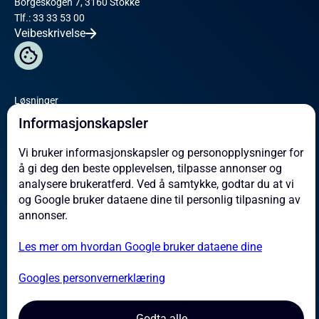
Borgeskogen 7, 3160 Stokke
Tlf.: 33 33 53 00
Veibeskrivelse
Løsninger
Omicron
Informasjonskapsler
Service
Vi bruker informasjonskapsler og personopplysninger for
å gi deg den beste opplevelsen, tilpasse annonser og
Om oss
analysere brukeratferd. Ved å samtykke, godtar du at vi
Referanser
og Google bruker dataene dine til personlig tilpasning av
Aktuelt
annonser.
Kontakt
Les mer om hvordan Google bruker dataene dine
Jobb hos oss
Leverandører
Googles personvernerklæring
Aktsomhetsvurdering
Godta alle