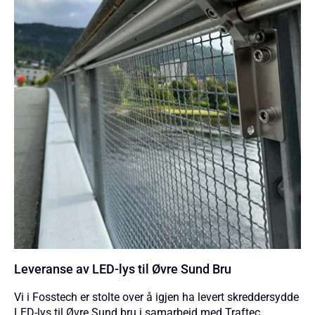
Leveranse av LED-lys til Øvre Sund Bru
Vi i Fosstech er stolte over å igjen ha levert skreddersydde
LED-lys til Øvre Sund bru i samarbeid med Traftec.