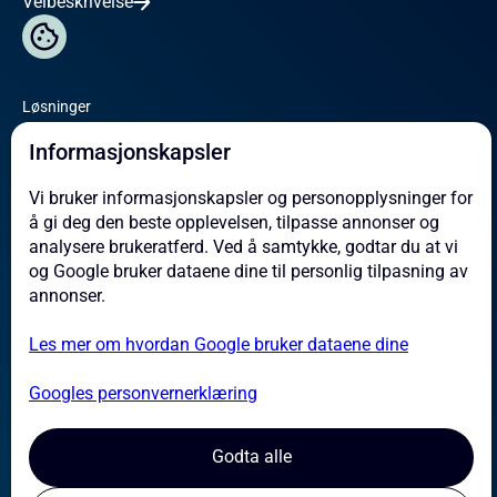
Veibeskrivelse
Løsninger
Omicron
Informasjonskapsler
Service
Vi bruker informasjonskapsler og personopplysninger for
Om oss
å gi deg den beste opplevelsen, tilpasse annonser og
Referanser
analysere brukeratferd. Ved å samtykke, godtar du at vi
Aktuelt
og Google bruker dataene dine til personlig tilpasning av
annonser.
Kontakt
Les mer om hvordan Google bruker dataene dine
Jobb hos oss
Leverandører
Googles personvernerklæring
Aktsomhetsvurdering
Godta alle
Sertifiseringer og HMS
Personvernerklæring