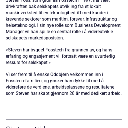
Steven Foss, som grunnla Fosstech i 1997, har vært
drivkraften bak selskapets utvikling fra et lokalt
maskinverksted til en teknologibedrift med kunder i
krevende sektorer som maritim, forsvar, infrastruktur og
helseteknologi. I sin nye rolle som Business Development
Manager vil han spille en sentral rolle i å videreutvikle
selskapets markedsposisjon.
«Steven har bygget Fosstech fra grunnen av, og hans
erfaring og engasjement vil fortsatt være en uvurderlig
ressurs for selskapet.»
Vi ser frem til å ønske Oddbjørn velkommen inn i
Fosstech-familien, og ønsker ham lykke til med å
videreføre de verdiene, arbeidsplassene og resultatene
som Steven har skapt gjennom 28 år med dedikert arbeid.